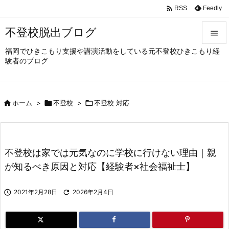

Feedly
RSS
不登校脱出ブログ

福岡でひきこもり支援や講演活動をしている元不登校ひきこもり経

験者のブログ
メニュ

サイド

ホーム
>

不登校
>

不登校 対応

前へ

次へ
不登校は家では元気なのに学校に行けない理由｜親

が知るべき原因と対応【経験者×社会福祉士】
検索

2021年2月28日

2026年2月4日