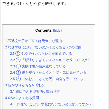
できるだけわかりやすく解説します。
Contents
[
hide
]
1
不登校の子が「家では元気」な理由
2
なぜ学校には行けないのか｜よくある5つの理由
2.1
① 学校で強いストレスを抱えている
2.2
② 「頑張りすぎて」エネルギーが残っていない
2.3
③ 失敗体験が積み重なっている
2.4
④ 親を安心させようとして元気に見せている
2.5
⑤ 「休む」ことで必死に自分を守っている
3
親がやりがちなNG対応
3.1
親にできる現実的な関わり方
4
Q&A｜よくある質問
4.1
Q1.家では元気＝学校に行けないのは甘えですか？