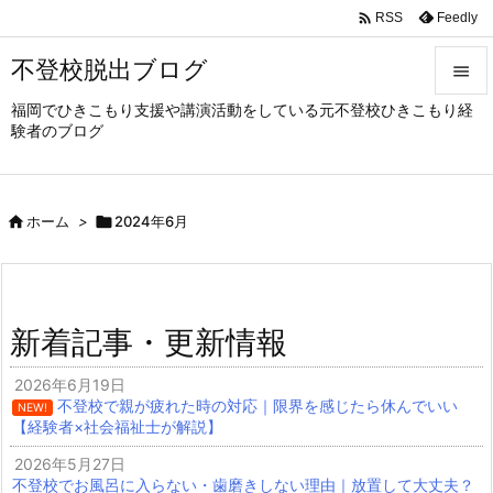

Feedly
RSS
不登校脱出ブログ

福岡でひきこもり支援や講演活動をしている元不登校ひきこもり経

験者のブログ
メニュ

サイド

ホーム
>

2024年6月

前へ

次へ
新着記事・更新情報

検索
2026年6月19日
不登校で親が疲れた時の対応｜限界を感じたら休んでいい
NEW!
【経験者×社会福祉士が解説】
2026年5月27日
不登校でお風呂に入らない・歯磨きしない理由｜放置して大丈夫？