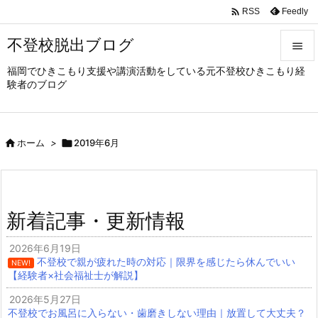

Feedly
RSS
不登校脱出ブログ

福岡でひきこもり支援や講演活動をしている元不登校ひきこもり経

験者のブログ
メニュ

サイド

ホーム
>

2019年6月

前へ

次へ
新着記事・更新情報

検索
2026年6月19日
不登校で親が疲れた時の対応｜限界を感じたら休んでいい
NEW!
【経験者×社会福祉士が解説】
2026年5月27日
不登校でお風呂に入らない・歯磨きしない理由｜放置して大丈夫？