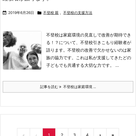

2019年6月26日

不登校 親
,
不登校の支援方法
不登校は家庭環境の見直しで改善が期待でき
る！？について、不登校引きこもり経験者が
語ります。
不登校の改善で欠かせないのは家
族の協力です。
これは私が支援してきたどの
子どもでも共通する大切な力です。
...
記事を読む
不登校は家庭環境 ...
«
‹
1
2
3
4
›
»