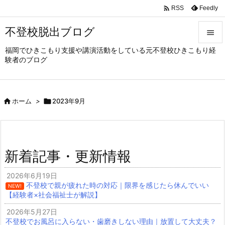

Feedly
RSS
不登校脱出ブログ

福岡でひきこもり支援や講演活動をしている元不登校ひきこもり経

験者のブログ
メニュ

サイド

ホーム
>

2023年9月

前へ

次へ
新着記事・更新情報

検索
2026年6月19日
不登校で親が疲れた時の対応｜限界を感じたら休んでいい
NEW!
【経験者×社会福祉士が解説】
2026年5月27日
不登校でお風呂に入らない・歯磨きしない理由｜放置して大丈夫？