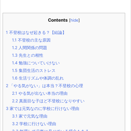
Contents
[
hide
]
1
不登校はなぜ起きる？【結論】
1.1
不登校の主な原因
1.2
人間関係の問題
1.3
先生との相性
1.4
勉強についていけない
1.5
集団生活のストレス
1.6
生活リズムや体調の乱れ
2
「やる気がない」は本当？不登校の心理
2.1
やる気が出ない本当の理由
2.2
真面目な子ほど不登校になりやすい
3
家では元気なのに学校に行けない理由
3.1
家で元気な理由
3.2
学校に行けない理由