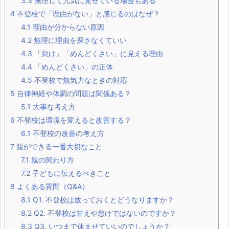
3.3
無理して元気に見せている場合もある
4
不登校で「理由がない」と感じるのはなぜ？
4.1
理由が分からない原因
4.2
無理に理由を探さなくていい
4.3
「怠け」「めんどくさい」に見える理由
4.4
「めんどくさい」の正体
4.5
不登校で無気力なときの対応
5
自律神経や体調の問題は関係ある？
5.1
大事な考え方
6
不登校は環境を変えると改善する？
6.1
不登校の改善の考え方
7
親ができる一番大切なこと
7.1
親の関わり方
7.2
子どもに伝えるべきこと
8
よくある質問（Q&A）
8.1
Q1. 不登校は放っておくとどうなりますか？
8.2
Q2. 不登校は甘えや怠けではないのですか？
8.3
Q3. いつまで休ませていいのでしょうか？