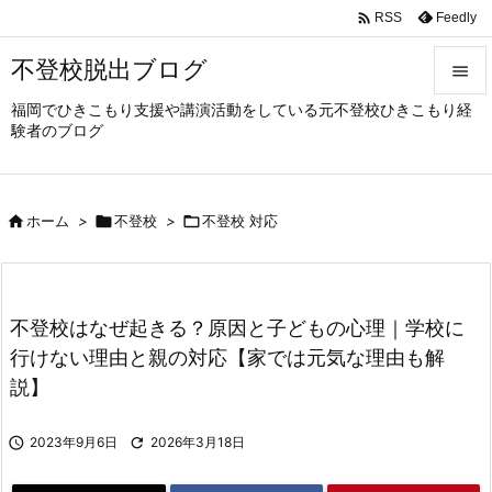

Feedly
RSS
不登校脱出ブログ

福岡でひきこもり支援や講演活動をしている元不登校ひきこもり経

験者のブログ
メニュ

サイド

ホーム
>

不登校
>

不登校 対応

前へ

次へ
不登校はなぜ起きる？原因と子どもの心理｜学校に

行けない理由と親の対応【家では元気な理由も解
検索
説】

2023年9月6日

2026年3月18日