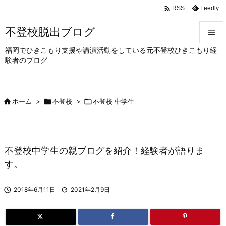

Feedly
RSS
不登校脱出ブログ

福岡でひきこもり支援や講演活動をしている元不登校ひきこもり経

験者のブログ
メニュ

サイド

ホーム
>

不登校
>

不登校 中学生

前へ

次へ
不登校中学生の親ブログを紹介！経験者が語りま

す。
検索

2018年6月11日

2021年2月9日