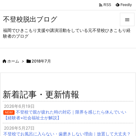

Feedly
RSS
不登校脱出ブログ

福岡でひきこもり支援や講演活動をしている元不登校ひきこもり経

験者のブログ
メニュ

サイド

ホーム
>

2018年7月

前へ

次へ
新着記事・更新情報

検索
2026年6月19日
不登校で親が疲れた時の対応｜限界を感じたら休んでいい
NEW!
【経験者×社会福祉士が解説】
2026年5月27日
不登校でお風呂に入らない・歯磨きしない理由｜放置して大丈夫？