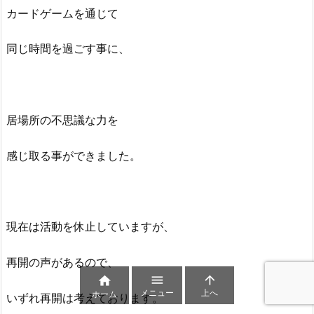
カードゲームを通じて
同じ時間を過ごす事に、
居場所の不思議な力を
感じ取る事ができました。
現在は活動を休止していますが、
再開の声があるので、



メニュー
上へ
ホーム
いずれ再開は考えております。