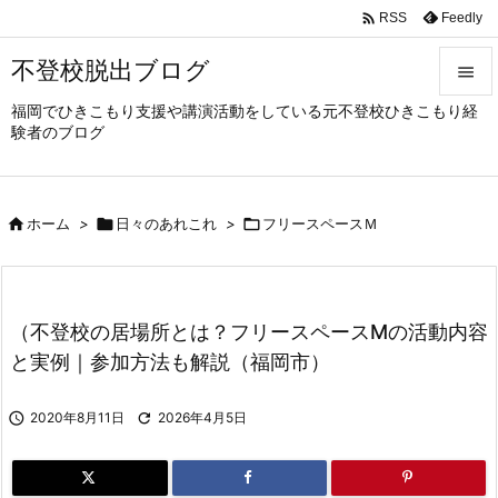

Feedly
RSS
不登校脱出ブログ

福岡でひきこもり支援や講演活動をしている元不登校ひきこもり経

験者のブログ
メニュ

サイド

ホーム
>

日々のあれこれ
>

フリースペースＭ

前へ

次へ
（不登校の居場所とは？フリースペースMの活動内容

と実例｜参加方法も解説（福岡市）
検索

2020年8月11日

2026年4月5日