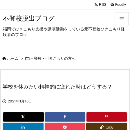

Feedly
RSS
不登校脱出ブログ

福岡でひきこもり支援や講演活動をしている元不登校ひきこもり経

験者のブログ
メニュ

サイド

ホーム
>

不登校・引きこもりの方へ

前へ

次へ
学校を休みたい精神的に疲れた時はどうする？

検索

2021年1月16日
Copy