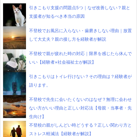
引きこもり支援の問題点5つ｜なぜ改善しない？親と
支援者が知るべき本当の原因
不登校でお風呂に入らない・歯磨きしない理由｜放置
して大丈夫？親の接し方を経験者が解説
不登校で親が疲れた時の対応｜限界を感じたら休んで
いい【経験者×社会福祉士が解説】
引きこもりはトイレ行けない？その理由は？経験者が
語ります。
不登校で先生に会いたくないのはなぜ？無理に会わせ
ない方がいい理由と正しい対応法【母親・当事者・先
生向け】
不登校の親がしんどい時どうする？正しい関わり方と
ストレス軽減法【経験者が解説】