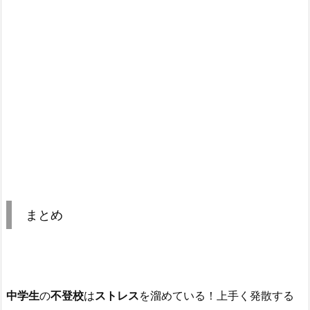
まとめ
中学生
の
不登校
は
ストレス
を溜めている！上手く発散する