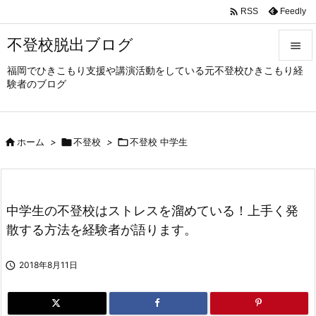

Feedly
RSS
不登校脱出ブログ

福岡でひきこもり支援や講演活動をしている元不登校ひきこもり経

験者のブログ
メニュ

サイド

ホーム
>

不登校
>

不登校 中学生

前へ

次へ
中学生の不登校はストレスを溜めている！上手く発

散する方法を経験者が語ります。
検索

2018年8月11日