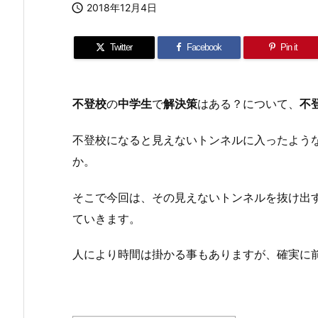

2018年12月4日
Twitter
Facebook
Pin it
不登校
の
中学生
で
解決策
はある？について、
不
不登校になると見えないトンネルに入ったよう
か。
そこで今回は、その見えないトンネルを抜け出
ていきます。
人により時間は掛かる事もありますが、確実に